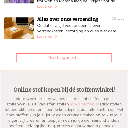
trouwen en Morena mag de jurkjes voor de
kleindochters maken. Ze begint op tijd want
Lees meer
heeft te maken met een paar kr...
09 Oct
Alles over onze verzending
Omdat er altijd veel te doen is over
verzendkosten, bezorging en alles wat daarbij
komt kijken, hebben we er een blog over
Lees meer
geschreven. Daarin vertellen we ...
Meer blog artikelen
Online stof kopen bij dé stoffenwinkel!
Iedere week breiden wij ons assortiment stoffen in onze
stoffenwinkel uit. Van effen stoffen,
kinderstoffen
, kledingstoffen
tot bedrukte tricot en meer. Je kunt bij ons dus alle kanten op. Met
onze stoffen kun je al jouw eigen creaties maken en zo kun je je
eigen stijl creëren en loop je in een jurkje die niemand anders
heeft en, belangrijker nog, precies op jouw maten gemaakt is!