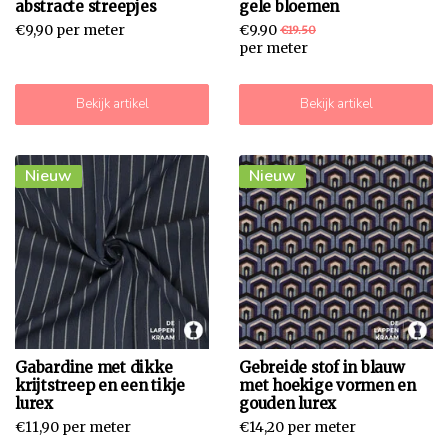
abstracte streepjes
gele bloemen
€9,90 per meter
€9.90
€19.50
per meter
Bekijk artikel
Bekijk artikel
Nieuw
Nieuw
Gabardine met dikke
Gebreide stof in blauw
krijtstreep en een tikje
met hoekige vormen en
lurex
gouden lurex
€11,90 per meter
€14,20 per meter