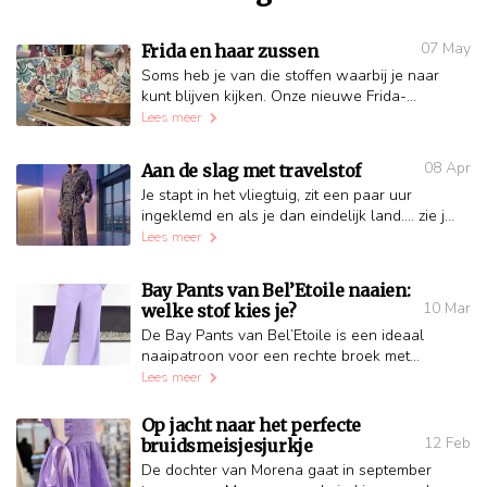
07 May
Frida en haar zussen
Soms heb je van die stoffen waarbij je naar
kunt blijven kijken. Onze nieuwe Frida-
gobelins zijn precies zo. Kleurrijk, stevig en
Lees meer
met een dessin dat elk pr...
08 Apr
Aan de slag met travelstof
Je stapt in het vliegtuig, zit een paar uur
ingeklemd en als je dan eindelijk land.... zie jij
er nog steeds geweldig uit. Jij stapt met jouw
Lees meer
travelstof kl...
Bay Pants van Bel’Etoile naaien:
10 Mar
welke stof kies je?
De Bay Pants van Bel’Etoile is een ideaal
naaipatroon voor een rechte broek met
elastiek. Dankzij de comfortabele pasvorm,
Lees meer
duidelijke uitleg en verschill...
Op jacht naar het perfecte
12 Feb
bruidsmeisjesjurkje
De dochter van Morena gaat in september