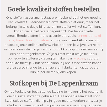
Goede kwaliteit stoffen bestellen
Ons stoffen-assortiment staat erom bekend dat het erg goed is
van kwaliteit. Daarnaast zijn onze stoffen niet duur, maar het
belangrijkste is dat je bij onze online stoffenwinkel stoffen kunt
kopen die je niet overal tegenkomt. We hebben vele
verschillende stoffen in ons assortiment, zoals;
linnen
,
punta di
roma
,
travel
,
lurex
,
popeline
en nog veel meer! Als je een stof
bestelt bij onze online stoffenwinkel dan ben je vrijwel verzekerd
van een uniek item in je kast. Je zult dit kledingstuk niet zomaar bij
een ander tegenkomen. Of je nu stof zoekt om je meubels
opnieuw te stofferen, kleding te maken van
viscose
, cupro of
bedrukte tricot; je vindt het allemaal bij ons. Onze stoffen kopen
we bij verschillende leveranciers en fabrikanten uit Europa en
kun je per meter bij ons kopen.
Stof kopen bij De Lappenkraam
Om de leukste en best zittende kleding te maken is het belangrijk
om de juiste stoffen te gebruiken. De Lappenkraam staat voor
kwalitatieve stoffen, die hip zijn, goed mee te werken en waar je
alle kanten mee op kunt. Twijfel je over welke stof jij het beste