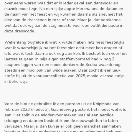
over eens waren was dat er in ieder geval een dansvloer en
muziek moest zijn. Na een tijdje appte Morena ons de datum en
de naam van het feest en wij kwamen daarna als snel met het
idee van de dresscode in roze of rood. Maar ja, dat betekende
wel dat ook wij aan de slag moeste voor een outfit die paste in
deze dresscode.
Wekenlang twijfelde ik wat ik wilde maken. Iets heel feestelijks
wat ik waarschijnlijk na het feest niet echt meer kon dragen of
iets wat ik toch daarna ook nog aan kon. Ik besloot toch voor het
laatste te gaan. In mijn eigen stoffenvoorraad had ik nog 2
coupons liggen van een mooie donkerrode Scuba waar ik nog
steeds een mooi pak van wilde maken. Daar zocht ik een leuk
stofje bij uit de voorjaarscollectie van 2025, mooie viscose satijn
in Boho-stijl.
Voor de blouse gebruikte ik een patroon uit de KnipMode van
februari 2023 (model 3). Gaandeweg paste ik het model wel iets
aan. Het split in de middenvoor maken was al een aardige
uitdaging en daarom besloot ik om de mouwsplitten te laten
vervallen. Maar ja, dan kun je er ook geen manchet aanmaken.
Vandaar dat ik de onderkant van de mouw afgewerkt heb met