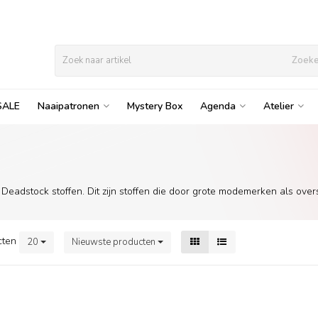
Zoek
SALE
Naaipatronen
Mystery Box
Agenda
Atelier
Deadstock stoffen. Dit zijn stoffen die door grote modemerken als overs
cten
20
Nieuwste producten