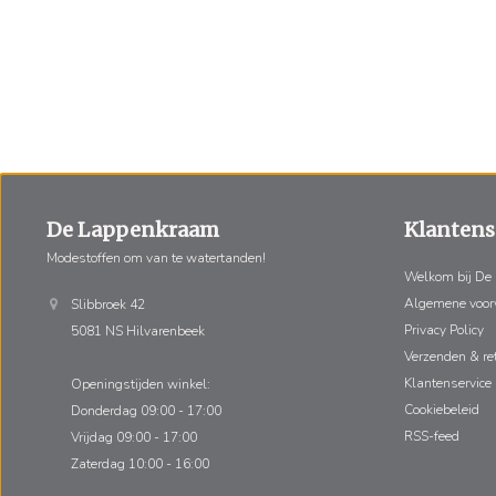
De Lappenkraam
Klantens
Modestoffen om van te watertanden!
Welkom bij De
Algemene voo
Slibbroek 42
Privacy Policy
5081 NS Hilvarenbeek
Verzenden & re
Klantenservice
Openingstijden winkel:
Cookiebeleid
Donderdag 09:00 - 17:00
RSS-feed
Vrijdag 09:00 - 17:00
Zaterdag 10:00 - 16:00