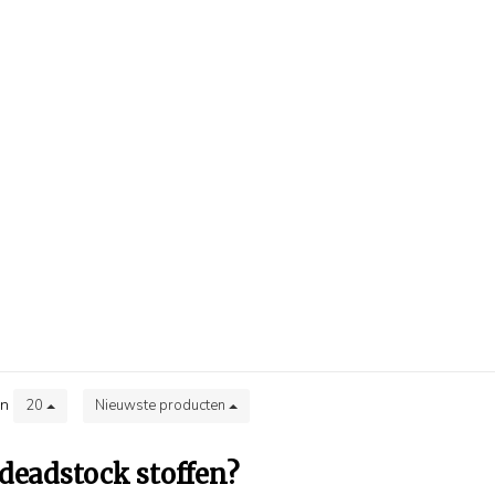
en
20
Nieuwste producten
deadstock stoffen?