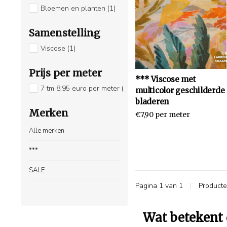
Bloemen en planten
(1)
Samenstelling
Viscose
(1)
Prijs per meter
*** Viscose met
7 tm 8,95 euro per meter
(1)
multicolor geschilderde
bladeren
Merken
€7,90 per meter
Alle merken
***
SALE
Pagina 1 van 1
|
Product
Wat betekent 