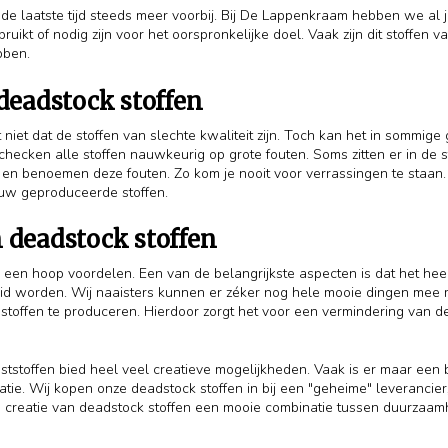
e laatste tijd steeds meer voorbij. Bij De Lappenkraam hebben we al jar
ruikt of nodig zijn voor het oorspronkelijke doel. Vaak zijn dit stoffen 
bben.
 deadstock stoffen
niet dat de stoffen van slechte kwaliteit zijn. Toch kan het in sommige
 checken alle stoffen nauwkeurig op grote fouten. Soms zitten er in de st
aan en benoemen deze fouten. Zo kom je nooit voor verrassingen te staa
uw geproduceerde stoffen.
 deadstock stoffen
een hoop voordelen. Een van de belangrijkste aspecten is dat het heel
 worden. Wij naaisters kunnen er zéker nog hele mooie dingen mee 
stoffen te produceren. Hierdoor zorgt het voor een vermindering van de
ststoffen bied heel veel creatieve mogelijkheden. Vaak is er maar een
tie. Wij kopen onze deadstock stoffen in bij een "geheime" leverancier
n creatie van deadstock stoffen een mooie combinatie tussen duurzaamh