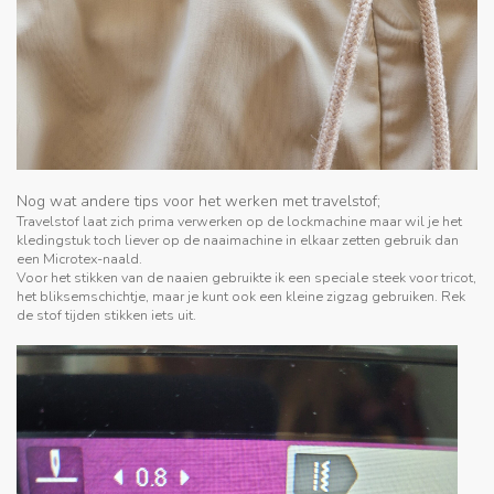
Nog wat andere tips voor het werken met travelstof;
Travelstof laat zich prima verwerken op de lockmachine maar wil je het
kledingstuk toch liever op de naaimachine in elkaar zetten gebruik dan
een Microtex-naald.
Voor het stikken van de naaien gebruikte ik een speciale steek voor tricot,
het bliksemschichtje, maar je kunt ook een kleine zigzag gebruiken. Rek
de stof tijden stikken iets uit.