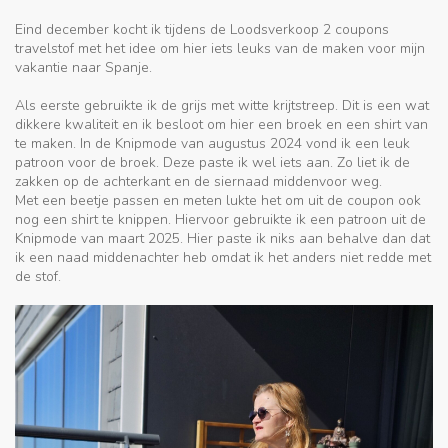
Eind december kocht ik tijdens de Loodsverkoop 2 coupons
travelstof met het idee om hier iets leuks van de maken voor mijn
vakantie naar Spanje.
Als eerste gebruikte ik de grijs met witte krijtstreep. Dit is een wat
dikkere kwaliteit en ik besloot om hier een broek en een shirt van
te maken. In de Knipmode van augustus 2024 vond ik een leuk
patroon voor de broek. Deze paste ik wel iets aan. Zo liet ik de
zakken op de achterkant en de siernaad middenvoor weg.
Met een beetje passen en meten lukte het om uit de coupon ook
nog een shirt te knippen. Hiervoor gebruikte ik een patroon uit de
Knipmode van maart 2025. Hier paste ik niks aan behalve dan dat
ik een naad middenachter heb omdat ik het anders niet redde met
de stof.