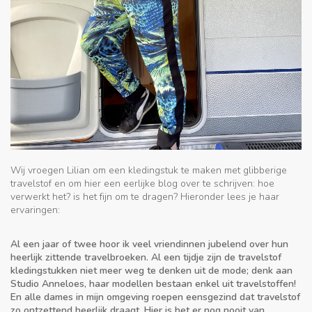
Wij vroegen Lilian om een kledingstuk te maken met glibberige
travelstof en om hier een eerlijke blog over te schrijven: hoe
verwerkt het? is het fijn om te dragen? Hieronder lees je haar
ervaringen:
Al een jaar of twee hoor ik veel vriendinnen jubelend over hun
heerlijk zittende travelbroeken. Al een tijdje zijn de travelstof
kledingstukken niet meer weg te denken uit de mode; denk aan
Studio Anneloes, haar modellen bestaan enkel uit travelstoffen!
En alle dames in mijn omgeving roepen eensgezind dat travelstof
zo ontzettend heerlijk draagt. Hier is het er nog nooit van