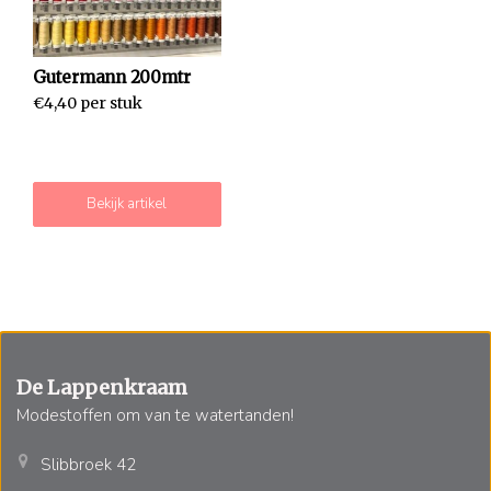
Gutermann 200mtr
€4,40 per stuk
Bekijk artikel
De Lappenkraam
Modestoffen om van te watertanden!
Slibbroek 42