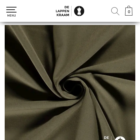
0
0
MENU