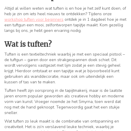
Altijd al willen weten wat tuften is en hoe je het zelf kunt doen, of
heb je zin om iets heel nieuws te ontdekken? Tijdens onze
workshop tuften voor beginners
ontdek je in 1 dagdeel hoe je met
een tuftgun een mooi, zelfontworpen tapijtje maakt. Kom gezellig
langs bij ons, je hebt geen ervaring nodig.
Wat is tuften?
Tuften is een textieltechniek waarbij je met een speciaal pistool –
de tuftgun – garen door een strakgespannen doek schiet. Dit
wordt vervolgens vastgezet met lijm zodat je een stevig geheel
krijgt. Hierdoor ontstaat er een tapijtje wat je bijvoorbeeld kunt
gebruiken als wanddecoratie, maar ook om uiteindelijk een
kussen of tas van te maken.
Tuften heeft zijn oorsprong in de tapijtmakerij, maar is de laatste
jaren enorm populair geworden als creatieve hobby en moderne
vorm van kunst. Vroeger noemde ze het Smyrna, toen werd dat
nog met de hand geknoopt. Tegenwoordig gaat het een stukje
sneller.
Wat tuften zo leuk maakt is de combinatie van ontspanning en
creativiteit. Het is zo’n verslavend leuke techniek, waarbij je