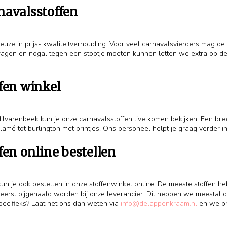
navalsstoffen
e in prijs- kwaliteitverhouding. Voor veel carnavalsvierders mag de pr
agen en nogal tegen een stootje moeten kunnen letten we extra op de kw
fen winkel
Hilvarenbeek kun je onze carnavalsstoffen live komen bekijken. Een bre
lamé tot burlington met printjes. Ons personeel helpt je graag verder i
fen online bestellen
un je ook bestellen in onze stoffenwinkel online. De meeste stoffen he
erst bijgehaald worden bij onze leverancier. Dit hebben we meestal d
specifieks? Laat het ons dan weten via
info@delappenkraam.nl
en we pr