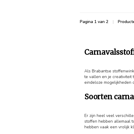
Pagina 1 van 2
|
Product
Carnavalsstof
Als Brabantse stoffenwinke
te vallen en je creativite
eindeloze mogelijkheden o
Soorten carna
Er zijn heel veel verschi
stoffen hebben allemaal t
hebben vaak een vrolijk kle