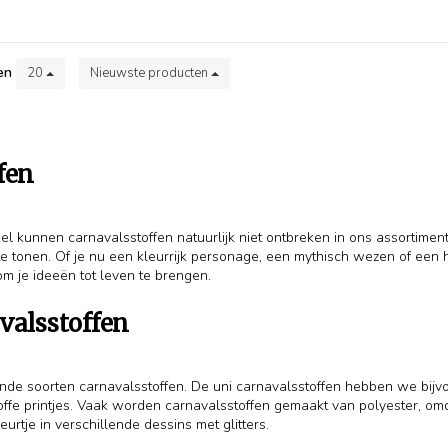
en
20
Nieuwste producten
fen
l kunnen carnavalsstoffen natuurlijk niet ontbreken in ons assortiment
it te tonen. Of je nu een kleurrijk personage, een mythisch wezen of een
m je ideeën tot leven te brengen.
valsstoffen
llende soorten carnavalsstoffen. De uni carnavalsstoffen hebben we bij
offe printjes. Vaak worden carnavalsstoffen gemaakt van polyester, omd
urtje in verschillende dessins met glitters.