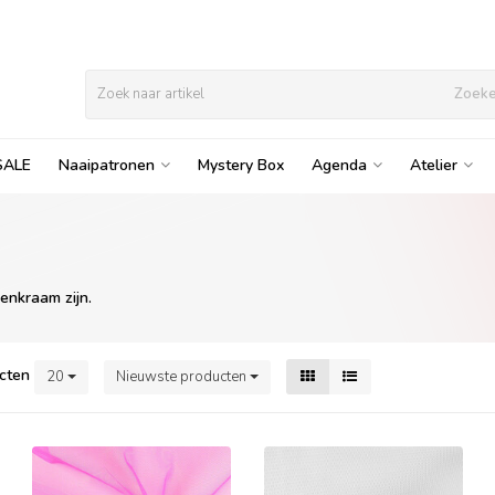
Zoek
SALE
Naaipatronen
Mystery Box
Agenda
Atelier
enkraam zijn.
cten
20
Nieuwste producten