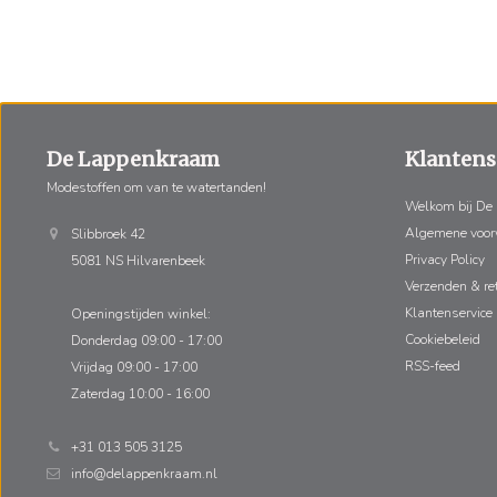
De Lappenkraam
Klantens
Modestoffen om van te watertanden!
Welkom bij De
Algemene voo
Slibbroek 42
Privacy Policy
5081 NS Hilvarenbeek
Verzenden & re
Klantenservice
Openingstijden winkel:
Cookiebeleid
Donderdag 09:00 - 17:00
RSS-feed
Vrijdag 09:00 - 17:00
Zaterdag 10:00 - 16:00
+31 013 505 3125
info@delappenkraam.nl