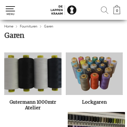
0
0
MENU
Home
Fournituren
Garen
Garen
Gutermann 1000mtr
Lockgaren
Atelier