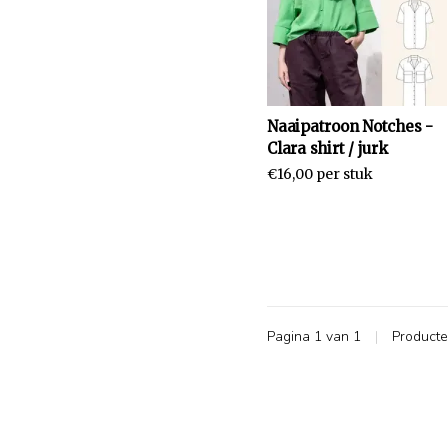
Naaipatroon Notches -
Clara shirt / jurk
€16,00 per stuk
Pagina 1 van 1
|
Product