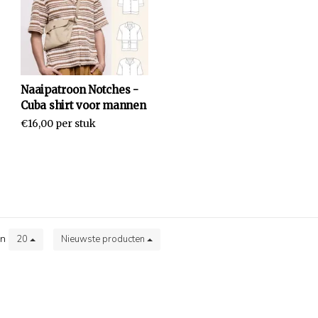
Naaipatroon Notches -
Cuba shirt voor mannen
€16,00 per stuk
en
20
Nieuwste producten