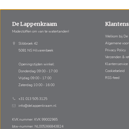
De Lappenkraam
Klantens
Modestoffen om van te watertanden!
Welkom bij De
Algemene voo
Slibbroek 42
Privacy Policy
5081 NS Hilvarenbeek
Verzenden & re
Klantenservice
Openingstijden winkel:
Cookiebeleid
Donderdag 09:00 - 17:00
RSS-feed
Vrijdag 09:00 - 17:00
Zaterdag 10:00 - 16:00
+31 013 505 3125
info@delappenkraam.nl
KVK nummer: KVK 99002965
btw-nummer: NL005366843B24