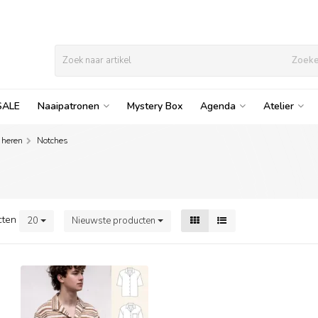
Zoek
SALE
Naaipatronen
Mystery Box
Agenda
Atelier
 heren
Notches
cten
20
Nieuwste producten