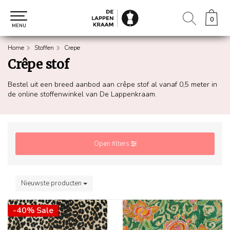
0
0
MENU
Home
Stoffen
Crepe
Crêpe stof
Bestel uit een breed aanbod aan crêpe stof al vanaf 0,5 meter in
de online stoffenwinkel van De Lappenkraam.
Open filters
Nieuwste producten
-40% Sale