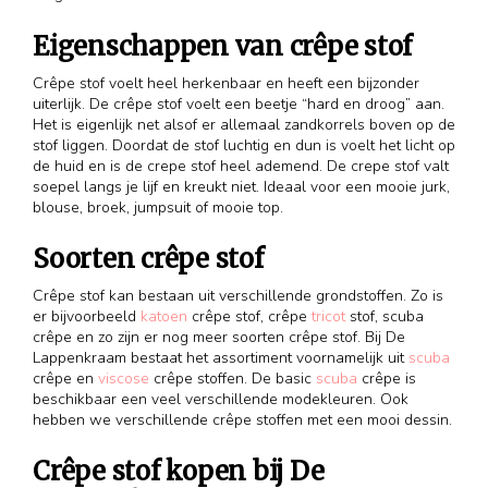
Eigenschappen van crêpe stof
Crêpe stof voelt heel herkenbaar en heeft een bijzonder
uiterlijk. De crêpe stof voelt een beetje “hard en droog” aan.
Het is eigenlijk net alsof er allemaal zandkorrels boven op de
stof liggen. Doordat de stof luchtig en dun is voelt het licht op
de huid en is de crepe stof heel ademend. De crepe stof valt
soepel langs je lijf en kreukt niet. Ideaal voor een mooie jurk,
blouse, broek, jumpsuit of mooie top.
Soorten crêpe stof
Crêpe stof kan bestaan uit verschillende grondstoffen. Zo is
er bijvoorbeeld
katoen
crêpe stof, crêpe
tricot
stof, scuba
crêpe en zo zijn er nog meer soorten crêpe stof. Bij De
Lappenkraam bestaat het assortiment voornamelijk uit
scuba
crêpe en
viscose
crêpe stoffen. De basic
scuba
crêpe is
beschikbaar een veel verschillende modekleuren. Ook
hebben we verschillende crêpe stoffen met een mooi dessin.
Crêpe stof kopen bij De