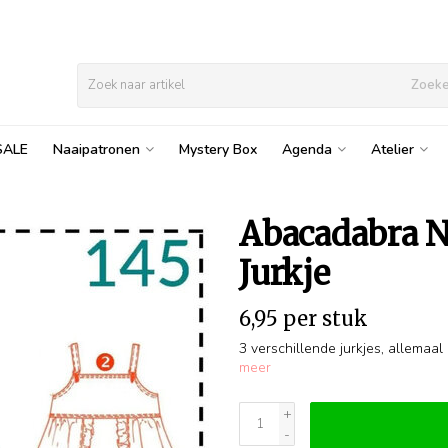
Zoek
SALE
Naaipatronen
Mystery Box
Agenda
Atelier
Abacadabra N
Jurkje
6,95 per stuk
3 verschillende jurkjes, allemaa
meer
+
-