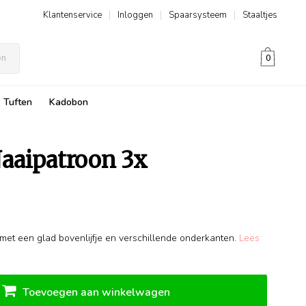
Klantenservice
|
Inloggen
|
Spaarsysteem
|
Staaltjes
en
0
Tuften
Kadobon
aaipatroon 3x
l met een glad bovenlijfje en verschillende onderkanten.
Lees
Toevoegen aan winkelwagen