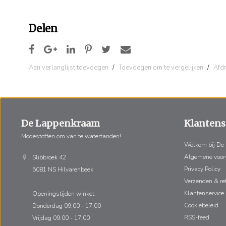
Delen
Aan verlanglijst toevoegen
/
Toevoegen om te vergelijken
/
Afd
De Lappenkraam
Klantens
Modestoffen om van te watertanden!
Welkom bij De
Algemene voo
Slibbroek 42
Privacy Policy
5081 NS Hilvarenbeek
Verzenden & re
Klantenservice
Openingstijden winkel:
Cookiebeleid
Donderdag 09:00 - 17:00
RSS-feed
Vrijdag 09:00 - 17:00