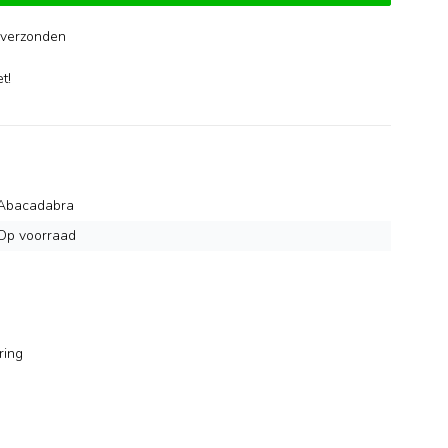
verzonden
-
t!
Abacadabra
Op voorraad
ring