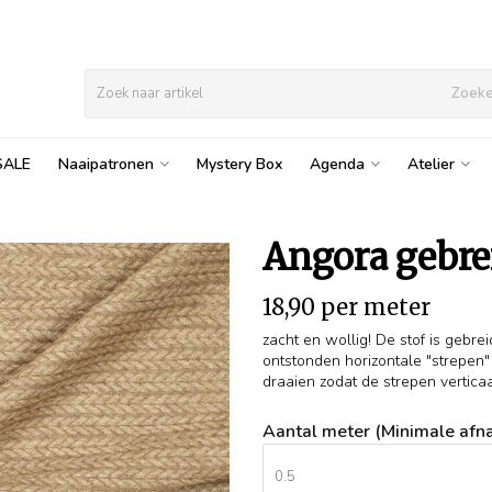
Zoek
SALE
Naaipatronen
Mystery Box
Agenda
Atelier
Angora gebrei
18,90 per meter
zacht en wollig! De stof is gebrei
ontstonden horizontale "strepen" 
draaien zodat de strepen verticaal
Aantal meter (Minimale afna