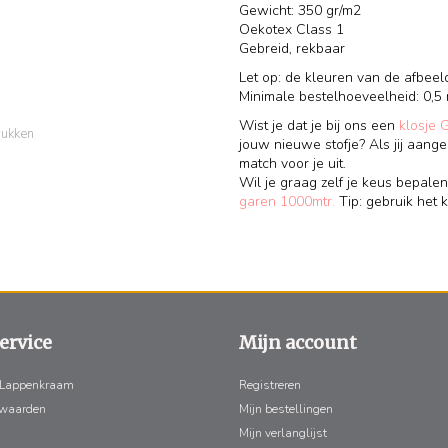
Gewicht: 350 gr/m2
Oekotex Class 1
Gebreid, rekbaar
Let op: de kleuren van de afbeel
Minimale bestelhoeveelheid: 0,5 
Wist je dat je bij ons een
klosje 
rukken
jouw nieuwe stofje? Als jij aange
match voor je uit.
Wil je graag zelf je keus bepalen
garen 1000mtr.
Tip: gebruik het k
ervice
Mijn account
 Lappenkraam
Registreren
rwaarden
Mijn bestellingen
Mijn verlanglijst