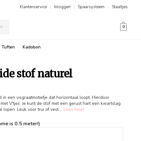
Klantenservice
|
Inloggen
|
Spaarsysteem
|
Staaltjes
en
0
Tuften
Kadobon
de stof naturel
d in een visgraatmotiefje dat horizontaal loopt. Hierdoor
met V'tjes. Je kunt de stof met een gerust hart een kwartslag
 lopen. Leuk voor trui of vest....
Lees meer
me is 0.5 meter!)