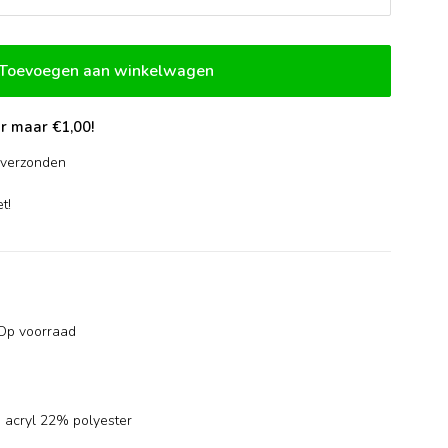
Toevoegen aan winkelwagen
r maar €1,00!
verzonden
-
t!
Op voorraad
 acryl 22% polyester