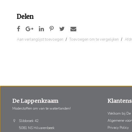
Delen
Aan verlanglijst toevoegen
/
Toevoegen om te vergelijken
/
Afd
De Lappenkraam
Klantens
Modestoffen om van te watertanden!
Welkom bij De
Algemene voo
Slibbroek 42
Privacy Policy
5081 NS Hilvarenbeek