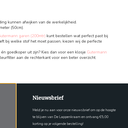
ding kunnen afwijken van de werkelijkheid.
meter (50cm).
Gutermann garen (200mtr)
kunt bestellen wat perfect past bij
eft bij welke stof het moet passen, kiezen wij de perfecte
 én goedkoper uit zijn? Kies dan voor een klosje
Gutermann
leurfilter aan de rechterkant voor een beter overzicht.
Nieuwsbrief
Meld je nu aan voor onze nieuwsbrief om op de hoogte
te blijven van De Lappenkraam en ontvang €5,00
korting op je volgende bestelling!