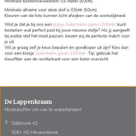
Minimale bestelhoeveelheid: 0,5 meter (50cm).
Minimale afname voor deze stof is 0,5mtr (50cm).
Kleuren van de foto kunnen licht afwijken van de werkelijkheid.
Wist je dat je bij ons een
klosje Gutermann garen (200mtr)
kunt
bestellen wat perfect past bij jouw nieuwe stofje? Als jij aangeeft
bij welke stof het moet passen, kiezen wij de perfecte match voor
je uit.
Wil je graag zelf je keus bepalen én goedkoper uit zijn? Kies dan
voor een klosje
Gutermann garen 1000mtr.
Tip: gebruik het
kleurfilter aan de rechterkant voor een beter overzicht.
De Lappenkraam
Modestoffen om van te watertanden!
Slibbroek 42
5081 NS Hilvarenbeek