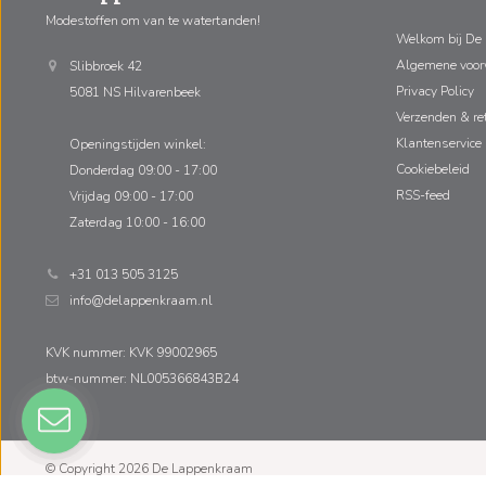
Modestoffen om van te watertanden!
Welkom bij De
Algemene voo
Slibbroek 42
Privacy Policy
5081 NS Hilvarenbeek
Verzenden & re
Klantenservice
Openingstijden winkel:
Cookiebeleid
Donderdag 09:00 - 17:00
RSS-feed
Vrijdag 09:00 - 17:00
Zaterdag 10:00 - 16:00
+31 013 505 3125
info@delappenkraam.nl
KVK nummer: KVK 99002965
btw-nummer: NL005366843B24
© Copyright 2026 De Lappenkraam