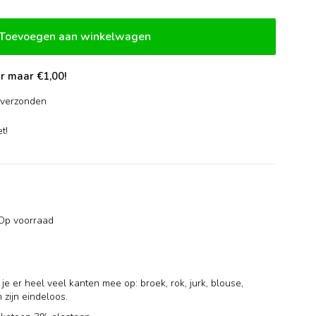
Toevoegen aan winkelwagen
r maar €1,00!
verzonden
-
t!
Op voorraad
je er heel veel kanten mee op: broek, rok, jurk, blouse,
n zijn eindeloos.