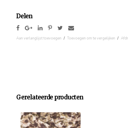
Delen
Aan verlanglijst toevoegen
/
Toevoegen om te vergelijken
/
Afd
Gerelateerde producten