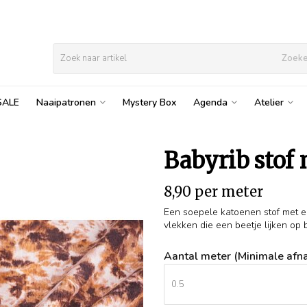
Zoek
SALE
Naaipatronen
Mystery Box
Agenda
Atelier
Babyrib stof 
8,90 per meter
Een soepele katoenen stof met een
vlekken die een beetje lijken op 
Aantal meter (Minimale afna