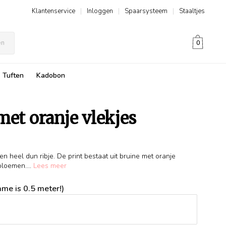
Klantenservice
|
Inloggen
|
Spaarsysteem
|
Staaltjes
en
0
Tuften
Kadobon
met oranje vlekjes
 heel dun ribje. De print bestaat uit bruine met oranje
bloemen....
Lees meer
me is 0.5 meter!)