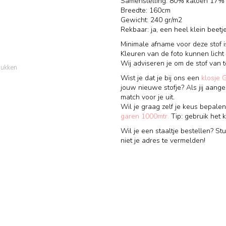
Samenstelling: 80% katoen 17%
Breedte: 160cm
Gewicht: 240 gr/m2
Rekbaar: ja, een heel klein beetj
Minimale afname voor deze stof i
Kleuren van de foto kunnen licht
Wij adviseren je om de stof van 
rukken
Wist je dat je bij ons een
klosje 
jouw nieuwe stofje? Als jij aange
match voor je uit.
Wil je graag zelf je keus bepalen
garen 1000mtr.
Tip: gebruik het k
Wil je een staaltje bestellen? St
niet je adres te vermelden!