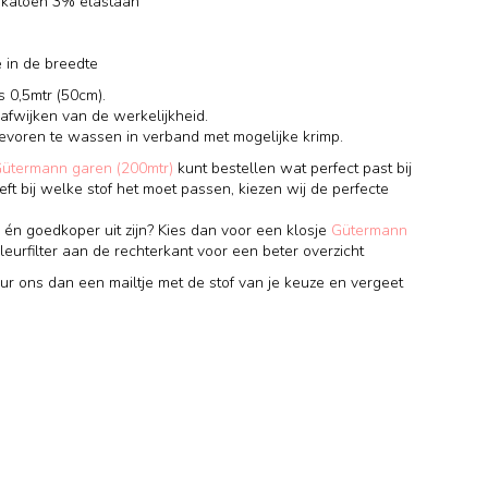
 katoen 3% elastaan
e in de breedte
s 0,5mtr (50cm).
 afwijken van de werkelijkheid.
tevoren te wassen in verband met mogelijke krimp.
Gütermann garen (200mtr)
kunt bestellen wat perfect past bij
eft bij welke stof het moet passen, kiezen wij de perfecte
 én goedkoper uit zijn? Kies dan voor een klosje
Gütermann
leurfilter aan de rechterkant voor een beter overzicht
uur ons dan een mailtje met de stof van je keuze en vergeet