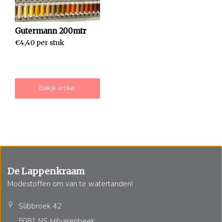
Gutermann 200mtr
€4,40 per stuk
Bekijk artikel
De Lappenkraam
Modestoffen om van te watertanden!
Slibbroek 42
5081 NS Hilvarenbeek