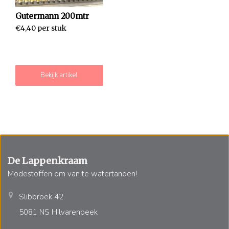
Gutermann 200mtr
€4,40 per stuk
Bekijk artikel
De Lappenkraam
Modestoffen om van te watertanden!
Slibbroek 42
5081 NS Hilvarenbeek