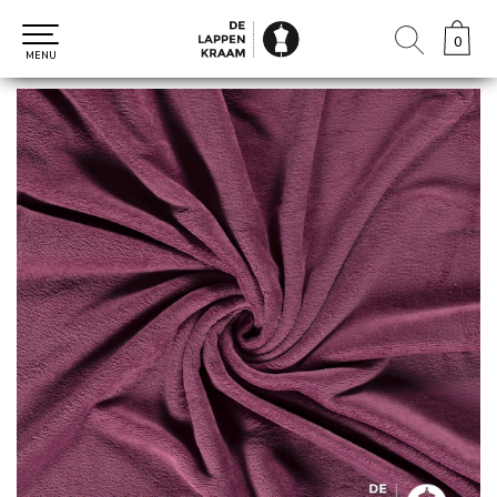
0
0
MENU