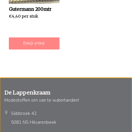
Gutermann 200mtr
€4,40 per stuk
Bekijk artikel
De Lappenkraam
Modestoffen om van te watertanden!
Slibbroek 42
5081 NS Hilvarenbeek