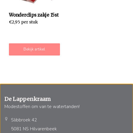
Wonderclips zakje 15st
€2,95 per stuk
Bekijk artikel
De Lappenkraam
Modestoffen om van te watertanden!
Slibbroek 42
5081 NS Hilvarenbeek