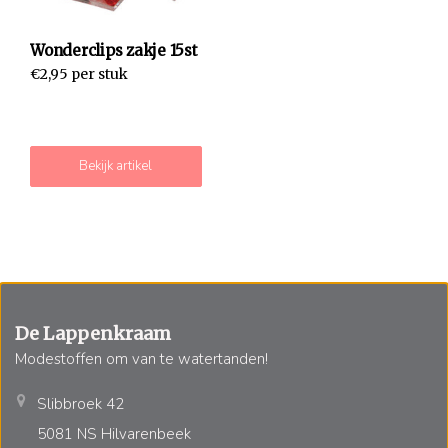
Wonderclips zakje 15st
€2,95 per stuk
Bekijk artikel
De Lappenkraam
Modestoffen om van te watertanden!
Slibbroek 42
5081 NS Hilvarenbeek