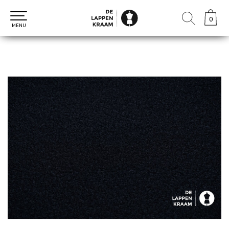
0
0
MENU