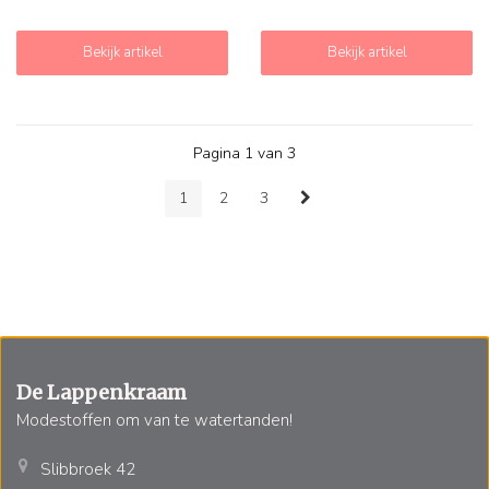
Bekijk artikel
Bekijk artikel
Pagina 1 van 3
1
2
3
De Lappenkraam
Modestoffen om van te watertanden!
Slibbroek 42