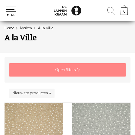
0
0
MENU
Home
Merken
A la Ville
A la Ville
Open filters
Nieuwste producten