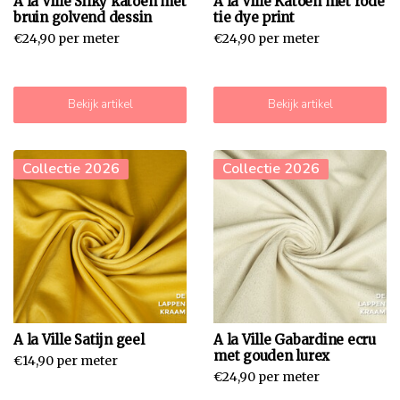
A la Ville Silky katoen met
A la Ville Katoen met rode
bruin golvend dessin
tie dye print
€24,90 per meter
€24,90 per meter
Bekijk artikel
Bekijk artikel
Collectie 2026
Collectie 2026
A la Ville Satijn geel
A la Ville Gabardine ecru
met gouden lurex
€14,90 per meter
€24,90 per meter