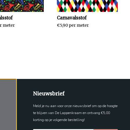
lsstof
Carnavalsstof
r meter
€5,90 per meter
Nieuwsbrief
Meld je nu aan voor onze nieuwsbrief om op de hoogte
te blijven van De Lappenkraam en ontvang €5,00
korting op je volgende bestelling!