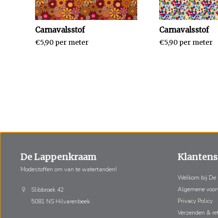
Carnavalsstof
Carnavalsstof
€5,90 per meter
€5,90 per meter
De Lappenkraam
Klantens
Modestoffen om van te watertanden!
Welkom bij De
Algemene voo
Slibbroek 42
Privacy Policy
5081 NS Hilvarenbeek
Verzenden & re