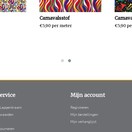
Carnavalsstof
Carnava
€5,90 per meter
€5,90 pe
ervice
Mijn account
 Lappenkraam
Registreren
rwaarden
Mijn bestellingen
Mijn verlanglijst
tourneren