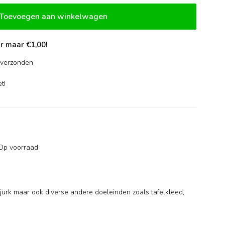
Toevoegen aan winkelwagen
r maar €1,00!
verzonden
-
t!
Op voorraad
f jurk maar ook diverse andere doeleinden zoals tafelkleed,