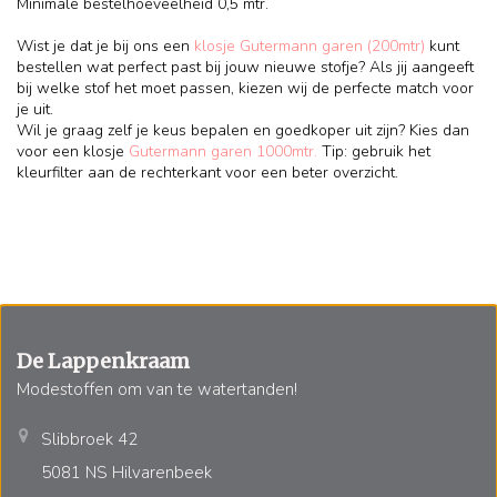
Minimale bestelhoeveelheid 0,5 mtr.
Wist je dat je bij ons een
klosje Gutermann garen (200mtr)
kunt
bestellen wat perfect past bij jouw nieuwe stofje? Als jij aangeeft
bij welke stof het moet passen, kiezen wij de perfecte match voor
je uit.
Wil je graag zelf je keus bepalen en goedkoper uit zijn? Kies dan
voor een klosje
Gutermann garen 1000mtr.
Tip: gebruik het
kleurfilter aan de rechterkant voor een beter overzicht.
De Lappenkraam
Modestoffen om van te watertanden!
Slibbroek 42
5081 NS Hilvarenbeek