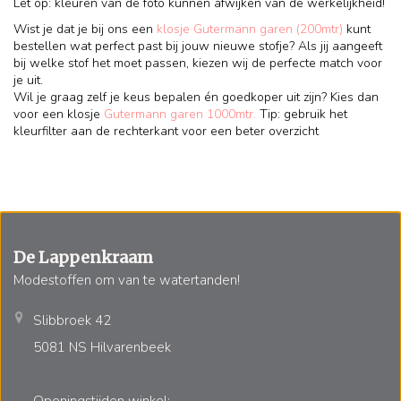
Let op: kleuren van de foto kunnen afwijken van de werkelijkheid!
Wist je dat je bij ons een
klosje Gutermann garen (200mtr)
kunt
bestellen wat perfect past bij jouw nieuwe stofje? Als jij aangeeft
bij welke stof het moet passen, kiezen wij de perfecte match voor
je uit.
Wil je graag zelf je keus bepalen én goedkoper uit zijn? Kies dan
voor een klosje
Gutermann garen 1000mtr.
Tip: gebruik het
kleurfilter aan de rechterkant voor een beter overzicht
De Lappenkraam
Modestoffen om van te watertanden!
Slibbroek 42
5081 NS Hilvarenbeek
Openingstijden winkel: