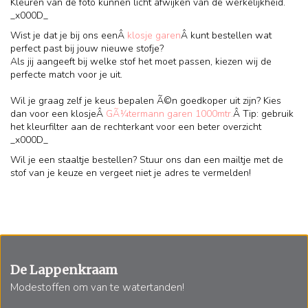
Kleuren van de foto kunnen licht afwijken van de werkelijkheid.
_x000D_
Wist je dat je bij ons eenÂ
klosje garen
Â kunt bestellen wat
perfect past bij jouw nieuwe stofje?
Als jij aangeeft bij welke stof het moet passen, kiezen wij de
perfecte match voor je uit.
Wil je graag zelf je keus bepalen Ã©n goedkoper uit zijn? Kies
dan voor een klosjeÂ
GÃ¼termann garen 1000mtr.
Â Tip: gebruik
het kleurfilter aan de rechterkant voor een beter overzicht
_x000D_
Wil je een staaltje bestellen? Stuur ons dan een mailtje met de
stof van je keuze en vergeet niet je adres te vermelden!
De Lappenkraam
Modestoffen om van te watertanden!