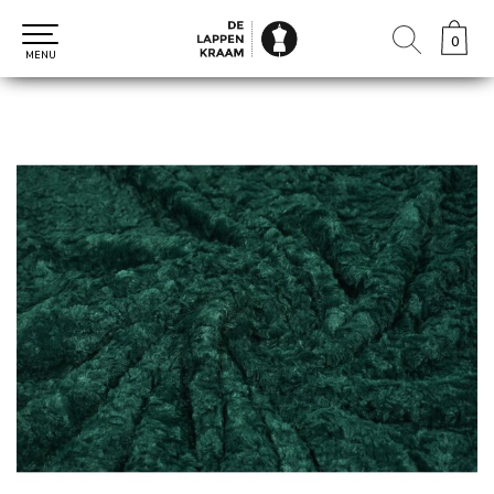
0
0
MENU