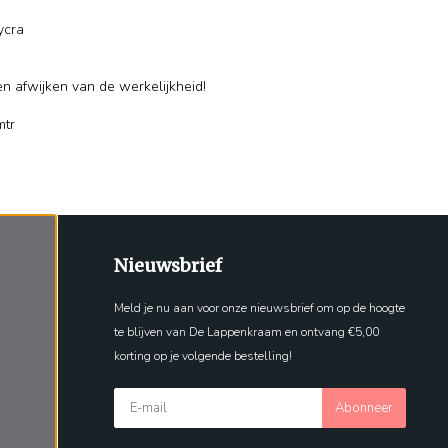
ycra
en afwijken van de werkelijkheid!
mtr
Nieuwsbrief
Meld je nu aan voor onze nieuwsbrief om op de hoogte
te blijven van De Lappenkraam en ontvang €5,00
korting op je volgende bestelling!
Abonneer