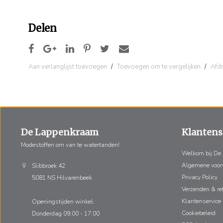
Delen
Aan verlanglijst toevoegen
/
Toevoegen om te vergelijken
/
Afd
De Lappenkraam
Klantens
Modestoffen om van te watertanden!
Welkom bij De
Algemene voo
Slibbroek 42
Privacy Policy
5081 NS Hilvarenbeek
Verzenden & re
Klantenservice
Openingstijden winkel:
Cookiebeleid
Donderdag 09:00 - 17:00