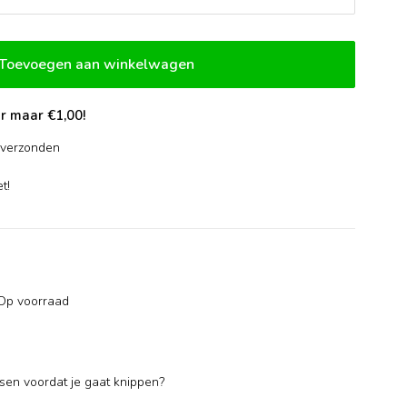
Toevoegen aan winkelwagen
r maar €1,00!
verzonden
-
t!
Op voorraad
ssen voordat je gaat knippen?