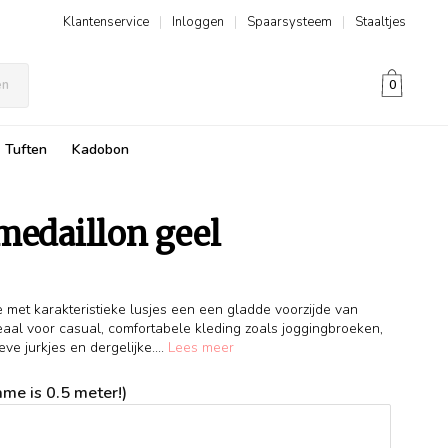
Klantenservice
|
Inloggen
|
Spaarsysteem
|
Staaltjes
en
0
Tuften
Kadobon
medaillon geel
e met karakteristieke lusjes een een gladde voorzijde van
eaal voor casual, comfortabele kleding zoals joggingbroeken,
ve jurkjes en dergelijke....
Lees meer
me is 0.5 meter!)