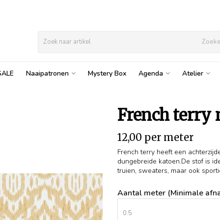
Zoek
SALE
Naaipatronen
Mystery Box
Agenda
Atelier
French terry 
12,00 per meter
French terry heeft een achterzijd
dungebreide katoen.De stof is id
truien, sweaters, maar ook sportie
Aantal meter (Minimale afna