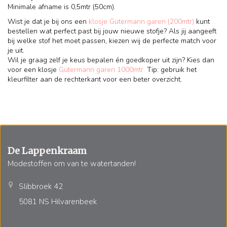
Minimale afname is 0,5mtr (50cm).
Wist je dat je bij ons een
klosje Gütermann garen (200mtr)
kunt
bestellen wat perfect past bij jouw nieuwe stofje? Als jij aangeeft
bij welke stof het moet passen, kiezen wij de perfecte match voor
je uit.
Wil je graag zelf je keus bepalen én goedkoper uit zijn? Kies dan
voor een klosje
Gütermann garen 1000mtr.
Tip: gebruik het
kleurfilter aan de rechterkant voor een beter overzicht.
De Lappenkraam
Modestoffen om van te watertanden!
Slibbroek 42
5081 NS Hilvarenbeek