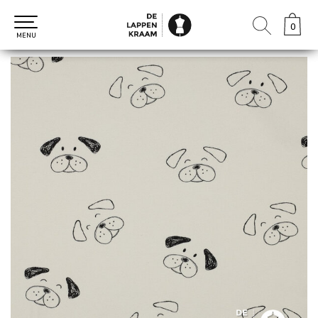
0
0
MENU