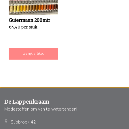
Gutermann 200mtr
€4,40 per stuk
Bekijk artikel
De Lappenkraam
Modestoffen om van te watertanden!
Slibbroek 42