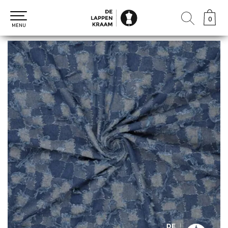
0
0
MENU