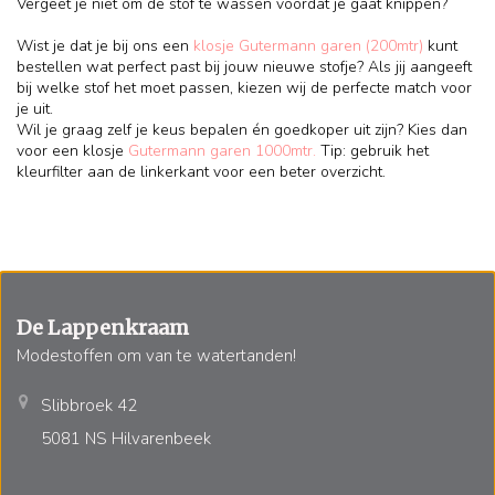
Vergeet je niet om de stof te wassen voordat je gaat knippen?
Wist je dat je bij ons een
klosje Gutermann garen (200mtr)
kunt
bestellen wat perfect past bij jouw nieuwe stofje? Als jij aangeeft
bij welke stof het moet passen, kiezen wij de perfecte match voor
je uit.
Wil je graag zelf je keus bepalen én goedkoper uit zijn? Kies dan
voor een klosje
Gutermann garen 1000mtr.
Tip: gebruik het
kleurfilter aan de linkerkant voor een beter overzicht.
De Lappenkraam
Modestoffen om van te watertanden!
Slibbroek 42
5081 NS Hilvarenbeek