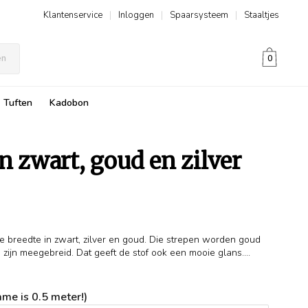
Klantenservice
|
Inloggen
|
Spaarsysteem
|
Staaltjes
en
0
Tuften
Kadobon
in zwart, goud en zilver
e breedte in zwart, zilver en goud. Die strepen worden goud
 zijn meegebreid. Dat geeft de stof ook een mooie glans....
me is 0.5 meter!)