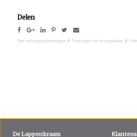
Delen
Aan verlanglijst toevoegen
/
Toevoegen om te vergelijken
/
Afd
De Lappenkraam
Klantens