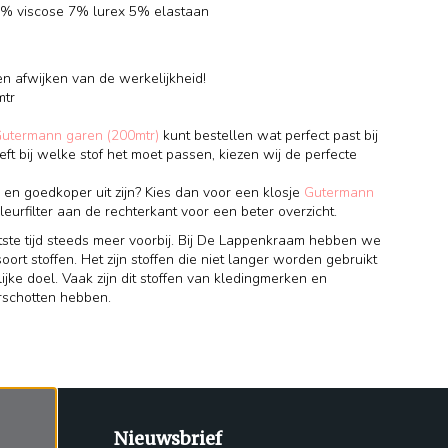
8% viscose 7% lurex 5% elastaan
en afwijken van de werkelijkheid!
mtr
Gutermann garen (200mtr)
kunt bestellen wat perfect past bij
eft bij welke stof het moet passen, kiezen wij de perfecte
 en goedkoper uit zijn? Kies dan voor een klosje
Gutermann
leurfilter aan de rechterkant voor een beter overzicht.
tste tijd steeds meer voorbij. Bij De Lappenkraam hebben we
oort stoffen. Het zijn stoffen die niet langer worden gebruikt
lijke doel. Vaak zijn dit stoffen van kledingmerken en
erschotten hebben.
Nieuwsbrief