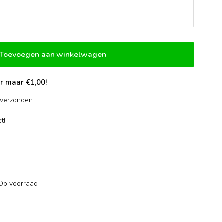
Toevoegen aan winkelwagen
r maar €1,00!
verzonden
-
t!
Op voorraad