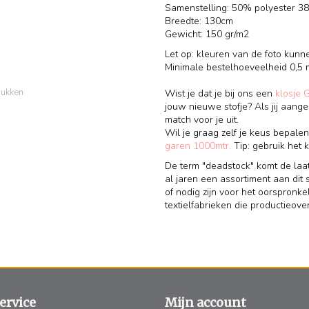
Samenstelling: 50% polyester 3
Breedte: 130cm
Gewicht: 150 gr/m2
Let op: kleuren van de foto kunn
Minimale bestelhoeveelheid 0,5 
rukken
Wist je dat je bij ons een
klosje 
jouw nieuwe stofje? Als jij aange
match voor je uit.
Wil je graag zelf je keus bepalen
garen 1000mtr.
Tip: gebruik het k
De term "deadstock" komt de laa
al jaren een assortiment aan dit s
of nodig zijn voor het oorspronke
textielfabrieken die productieov
ervice
Mijn account