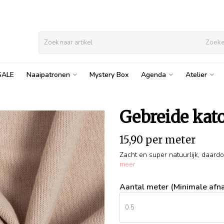
Zoek
SALE
Naaipatronen
Mystery Box
Agenda
Atelier
Gebreide kato
15,90 per meter
Zacht en super natuurlijk, daard
meer
Aantal meter (Minimale afna