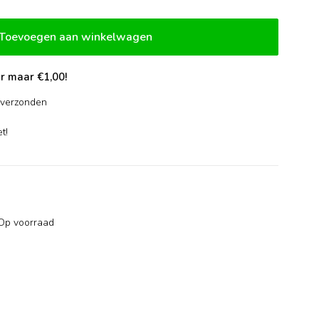
Toevoegen aan winkelwagen
r maar €1,00!
verzonden
-
t!
Op voorraad