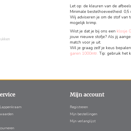
Let op: de kleuren van de afbeel
Minimale bestelhoeveelheid: 0,5 
Wij adviseren je om de stof van
mogelijk krimp.
Wist je dat je bij ons een
klosje 
jouw nieuwe stofje? Als jij aange
rukken
match voor je uit.
Wil je graag zelf je keus bepalen
garen 1000mtr.
Tip: gebruik het k
ervice
Mijn account
 Lappenkraam
Registreren
rwaarden
Mijn bestellingen
Mijn verlanglijst
tourneren