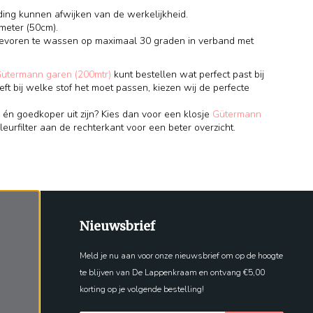
ding kunnen afwijken van de werkelijkheid.
meter (50cm).
 tevoren te wassen op maximaal 30 graden in verband met
Gütermann garen (200mtr)
kunt bestellen wat perfect past bij
eft bij welke stof het moet passen, kiezen wij de perfecte
 én goedkoper uit zijn? Kies dan voor een klosje
Gütermann
leurfilter aan de rechterkant voor een beter overzicht.
Nieuwsbrief
Meld je nu aan voor onze nieuwsbrief om op de hoogte
te blijven van De Lappenkraam en ontvang €5,00
korting op je volgende bestelling!