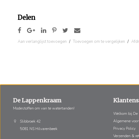
Delen
Aan verlanglijst toevoegen
/
Toevoegen om te vergelijken
/
Afd
De Lappenkraam
Klantens
Modestoffen om van te watertanden!
Welkom bij De
Algemene voo
Slibbroek 42
Privacy Policy
5081 NS Hilvarenbeek
Verzenden & re