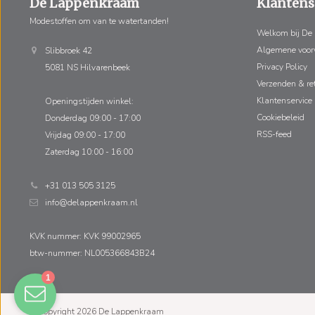
De Lappenkraam
Klantens
Modestoffen om van te watertanden!
Welkom bij De
Algemene voo
Slibbroek 42
Privacy Policy
5081 NS Hilvarenbeek
Verzenden & re
Klantenservice
Openingstijden winkel:
Cookiebeleid
Donderdag 09:00 - 17:00
RSS-feed
Vrijdag 09:00 - 17:00
Zaterdag 10:00 - 16:00
+31 013 505 3125
info@delappenkraam.nl
KVK nummer: KVK 99002965
btw-nummer: NL005366843B24
© Copyright 2026 De Lappenkraam