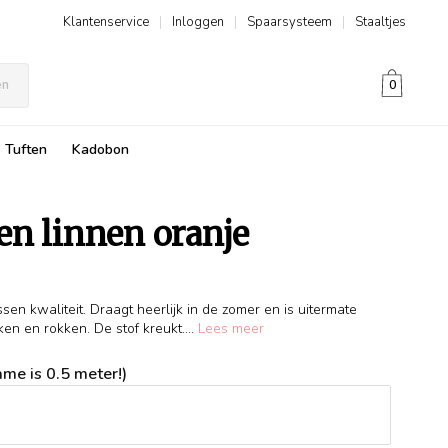
Klantenservice
|
Inloggen
|
Spaarsysteem
|
Staaltjes
en
0
Tuften
Kadobon
en linnen oranje
n kwaliteit. Draagt heerlijk in de zomer en is uitermate
ken en rokken. De stof kreukt....
Lees meer
me is 0.5 meter!)