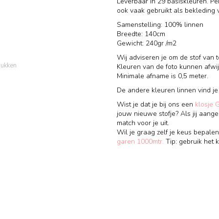
Leverbaar in 29 basiskleuren. Per
ook vaak gebruikt als bekleding 
Samenstelling: 100% linnen
Breedte: 140cm
Gewicht: 240gr /m2
Wij adviseren je om de stof van
rukken
Kleuren van de foto kunnen afwij
Minimale afname is 0,5 meter.
De andere kleuren linnen vind j
Wist je dat je bij ons een
klosje 
jouw nieuwe stofje? Als jij aange
match voor je uit.
Wil je graag zelf je keus bepalen
garen 1000mtr.
Tip: gebruik het k