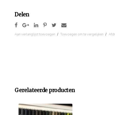
Delen
Aan verlanglijst toevoegen
/
Toevoegen om te vergelijken
/
Afd
Gerelateerde producten