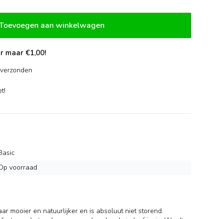
Toevoegen aan winkelwagen
r maar €1,00!
verzonden
-
t!
Basic
Op voorraad
r mooier en natuurlijker en is absoluut niet storend.