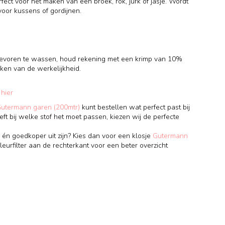
fect voor het maken van een broek, rok, jurk of jasje. Wordt
voor kussens of gordijnen.
 tevoren te wassen, houd rekening met een krimp van 10%
ken van de werkelijkheid.
e
hier
Gutermann garen (200mtr)
kunt bestellen wat perfect past bij
eft bij welke stof het moet passen, kiezen wij de perfecte
 én goedkoper uit zijn? Kies dan voor een klosje
Gutermann
leurfilter aan de rechterkant voor een beter overzicht