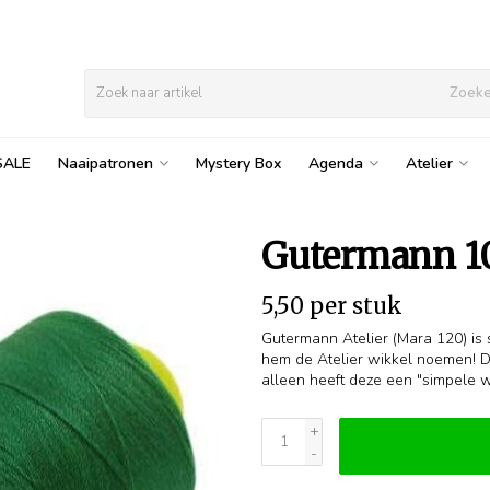
Zoek
SALE
Naaipatronen
Mystery Box
Agenda
Atelier
Gutermann 10
5,50 per stuk
Gutermann Atelier (Mara 120) is 
hem de Atelier wikkel noemen! Di
alleen heeft deze een "simpele wik
+
-