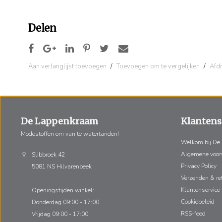
Delen
Aan verlanglijst toevoegen
/
Toevoegen om te vergelijken
/
Afd
De Lappenkraam
Klantens
Modestoffen om van te watertanden!
Welkom bij De
Algemene voo
Slibbroek 42
Privacy Policy
5081 NS Hilvarenbeek
Verzenden & re
Klantenservice
Openingstijden winkel:
Cookiebeleid
Donderdag 09:00 - 17:00
RSS-feed
Vrijdag 09:00 - 17:00