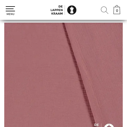
0
0
MENU