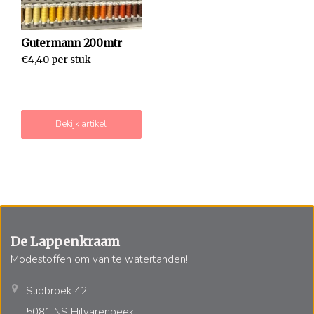
Gutermann 200mtr
€4,40 per stuk
Bekijk artikel
De Lappenkraam
Modestoffen om van te watertanden!
Slibbroek 42
5081 NS Hilvarenbeek