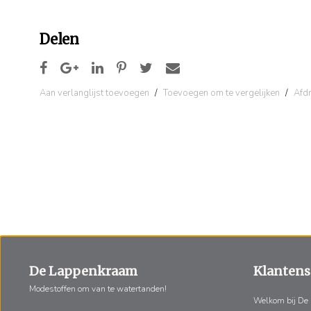
Delen
Aan verlanglijst toevoegen
/
Toevoegen om te vergelijken
/
Afd
De Lappenkraam
Klantens
Modestoffen om van te watertanden!
Welkom bij De