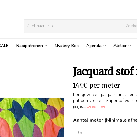
Zoek
SALE
Naaipatronen
Mystery Box
Agenda
Atelier
Jacquard stof
14,90 per meter
Een geweven jacquard met een ab
patroon vormen. Super tof voor b
jasje....
Lees meer
Aantal meter (Minimale afna