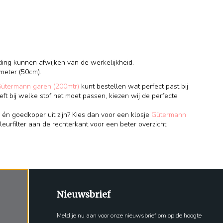
ding kunnen afwijken van de werkelijkheid.
meter (50cm).
Gütermann garen (200mtr)
kunt bestellen wat perfect past bij
eft bij welke stof het moet passen, kiezen wij de perfecte
 én goedkoper uit zijn? Kies dan voor een klosje
Gütermann
leurfilter aan de rechterkant voor een beter overzicht
Nieuwsbrief
Meld je nu aan voor onze nieuwsbrief om op de hoogte