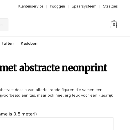
Klantenservice
|
Inloggen
|
Spaarsysteem
|
Staaltjes
en
0
Tuften
Kadobon
 met abstracte neonprint
stract dessin van allerlei ronde figuren die samen een
ijvoorbeeld een tas, maar ook heel erg leuk voor een kleurrijk
me is 0.5 meter!)