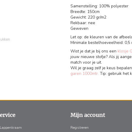
Samenstelling: 100% polyester
Breedte: 150cm
Gewicht: 220 gr/m2
Rekbaar: nee
Geweven
Let op: de kleuren van de afbeel
rukken
Minimale bestelhoeveelheid: 0,5 
Wist je dat je bij ons een
klosje 
jouw nieuwe stofje? Als jij aange
match voor je uit.
Wil je graag zelf je keus bepalen
garen 1000mtr.
Tip: gebruik het k
ervice
Mijn account
 Lappenkraam
Registreren