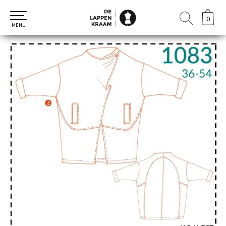
0
0
MENU