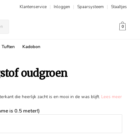
Klantenservice
|
Inloggen
|
Spaarsysteem
|
Staaltjes
en
0
Tuften
Kadobon
gstof oudgroen
rkant die heerlijk zacht is en mooi in de was blijft.
Lees meer
me is 0.5 meter!)