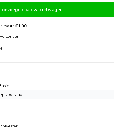
Toevoegen aan winkelwagen
r maar €1,00!
verzonden
-
t!
Basic
Op voorraad
polyester