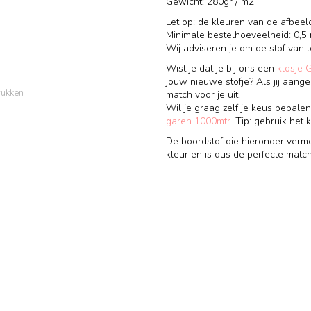
Gewicht: 280gr / m2
Let op: de kleuren van de afbeel
Minimale bestelhoeveelheid: 0,5 
Wij adviseren je om de stof van
Wist je dat je bij ons een
klosje 
jouw nieuwe stofje? Als jij aange
rukken
match voor je uit.
Wil je graag zelf je keus bepalen
garen 1000mtr.
Tip: gebruik het k
De boordstof die hieronder verme
kleur en is dus de perfecte matc