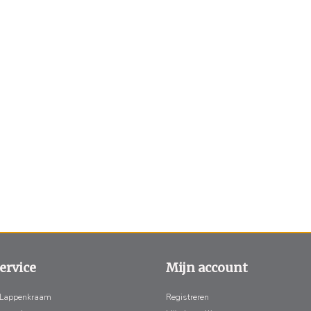
ervice
Mijn account
 Lappenkraam
Registreren