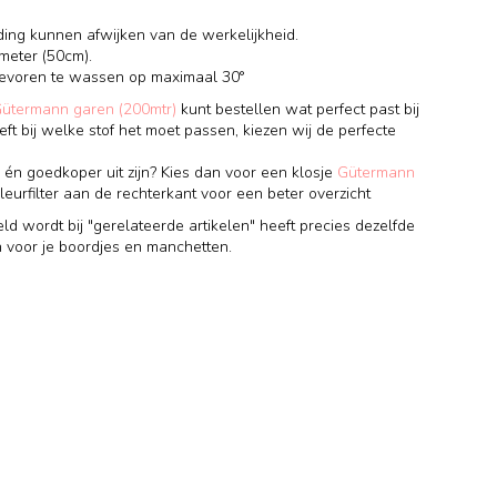
ding kunnen afwijken van de werkelijkheid.
meter (50cm).
 tevoren te wassen op maximaal 30°
Gütermann garen (200mtr)
kunt bestellen wat perfect past bij
eft bij welke stof het moet passen, kiezen wij de perfecte
 én goedkoper uit zijn? Kies dan voor een klosje
Gütermann
leurfilter aan de rechterkant voor een beter overzicht
ld wordt bij "gerelateerde artikelen" heeft precies dezelfde
h voor je boordjes en manchetten.