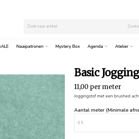
Zoek
SALE
Naaipatronen
Mystery Box
Agenda
Atelier
Basic Joggin
11,00 per meter
Joggingstof met een brushed achte
Aantal meter (Minimale afna