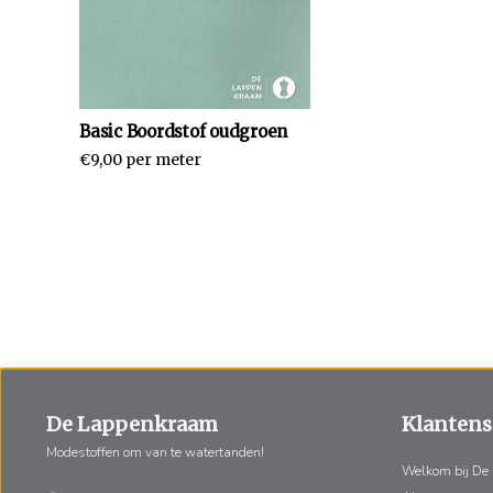
Basic Boordstof oudgroen
€9,00 per meter
De Lappenkraam
Klantens
Modestoffen om van te watertanden!
Welkom bij De