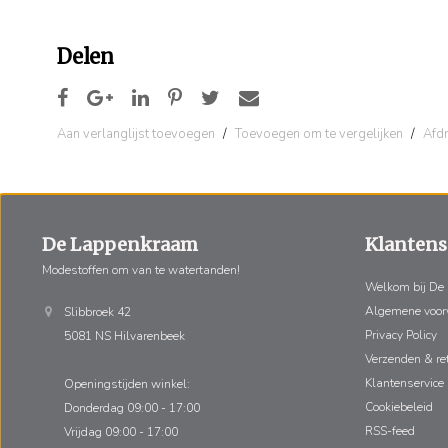
Delen
Aan verlanglijst toevoegen
/
Toevoegen om te vergelijken
/
Afd
De Lappenkraam
Klantens
Modestoffen om van te watertanden!
Welkom bij De
Algemene voo
Slibbroek 42
Privacy Policy
5081 NS Hilvarenbeek
Verzenden & re
Klantenservice
Openingstijden winkel:
Cookiebeleid
Donderdag 09:00 - 17:00
RSS-feed
Vrijdag 09:00 - 17:00