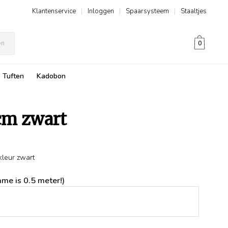
Klantenservice
|
Inloggen
|
Spaarsysteem
|
Staaltjes
en
0
Tuften
Kadobon
cm zwart
kleur zwart
me is 0.5 meter!)