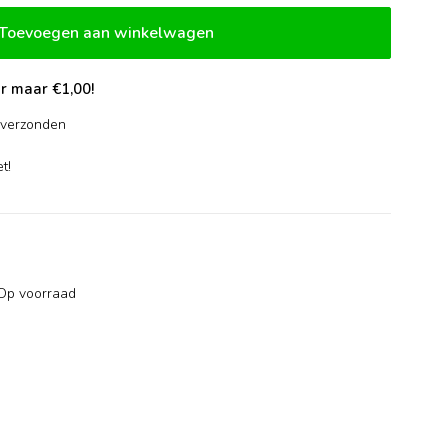
Toevoegen aan winkelwagen
r maar €1,00!
verzonden
-
t!
Op voorraad