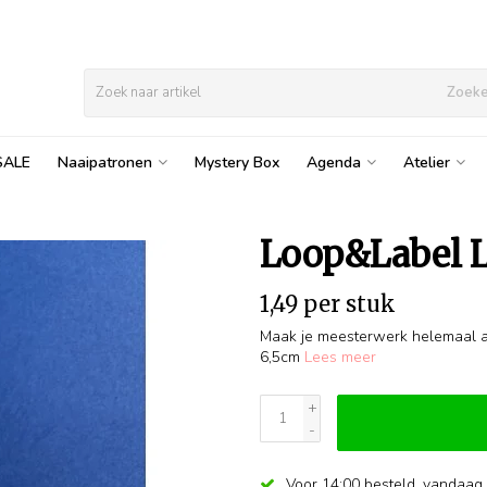
Zoek
SALE
Naaipatronen
Mystery Box
Agenda
Atelier
Loop&Label L
1,49 per stuk
Maak je meesterwerk helemaal af
6,5cm
Lees meer
+
-
Voor 14:00 besteld,
vandaag 