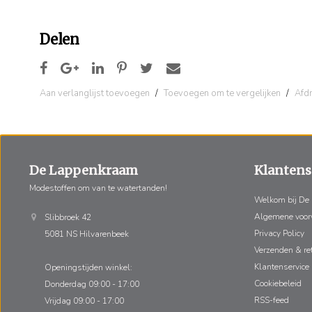
Delen
Aan verlanglijst toevoegen
/
Toevoegen om te vergelijken
/
Afd
De Lappenkraam
Klantens
Modestoffen om van te watertanden!
Welkom bij De
Algemene voo
Slibbroek 42
Privacy Policy
5081 NS Hilvarenbeek
Verzenden & re
Klantenservice
Openingstijden winkel:
Cookiebeleid
Donderdag 09:00 - 17:00
RSS-feed
Vrijdag 09:00 - 17:00