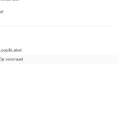
-
t!
Loop&Label
Op voorraad