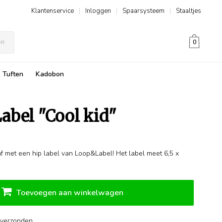
Klantenservice
|
Inloggen
|
Spaarsysteem
|
Staaltjes
en
0
Tuften
Kadobon
abel "Cool kid"
 met een hip label van Loop&Label! Het label meet 6,5 x
Toevoegen aan winkelwagen
verzonden