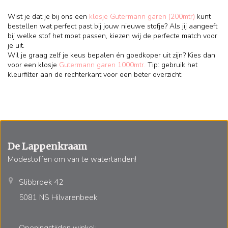
Wist je dat je bij ons een
klosje Gutermann garen (200mtr)
kunt
bestellen wat perfect past bij jouw nieuwe stofje? Als jij aangeeft
bij welke stof het moet passen, kiezen wij de perfecte match voor
je uit.
Wil je graag zelf je keus bepalen én goedkoper uit zijn? Kies dan
voor een klosje
Gutermann garen 1000mtr.
Tip: gebruik het
kleurfilter aan de rechterkant voor een beter overzicht
De Lappenkraam
Modestoffen om van te watertanden!
Slibbroek 42
5081 NS Hilvarenbeek
Openingstijden winkel: