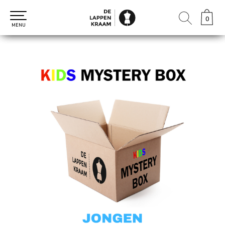
0
0
MENU