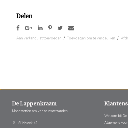
Delen
Aan verlanglijst toevoegen
/
Toevoegen om te vergelijken
/
Afd
De Lappenkraam
Klantens
Modestoffen om van te watertanden!
Welkom bij De
Algemene voo
Slibbroek 42