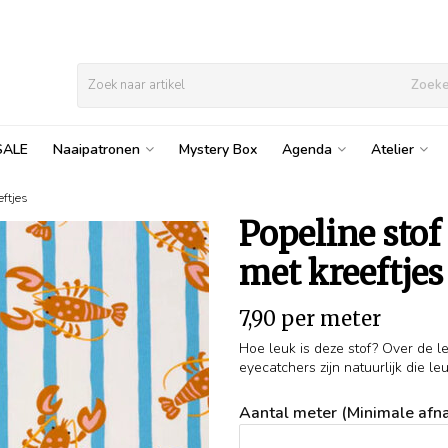
Zoek
SALE
Naaipatronen
Mystery Box
Agenda
Atelier
eftjes
Popeline stof
met kreeftjes
7,90 per meter
Hoe leuk is deze stof? Over de l
eyecatchers zijn natuurlijk die leu
Aantal meter (Minimale afna