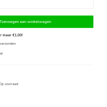
Toevoegen aan winkelwagen
r maar €1,00!
verzonden
-
t!
Op voorraad