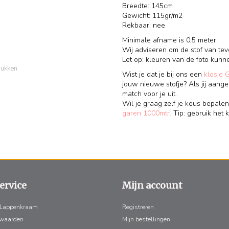
Breedte: 145cm
Gewicht: 115gr/m2
Rekbaar: nee
Minimale afname is 0,5 meter.
Wij adviseren om de stof van te
Let op: kleuren van de foto kunn
rukken
Wist je dat je bij ons een
klosje 
jouw nieuwe stofje? Als jij aange
match voor je uit.
Wil je graag zelf je keus bepalen
garen 1000mtr.
Tip: gebruik het k
ervice
Mijn account
 Lappenkraam
Registreren
rwaarden
Mijn bestellingen