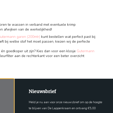
voren te wassen in verband met eventuele krimp
en afwijken van de werkelijkheid!
Gutermann garen (200mtr)
kunt bestellen wat perfect past bij
eft bij welke stof het moet passen, kiezen wij de perfecte
 én goedkoper uit zijn? Kies dan voor een klosje
Gutermann
leurfilter aan de rechterkant voor een beter overzicht
Nieuwsbrief
Meld je nu aan voor onze nieuwsbrief om op de hoogte
te blijven van De Lappenkraam en ontvang €5,00