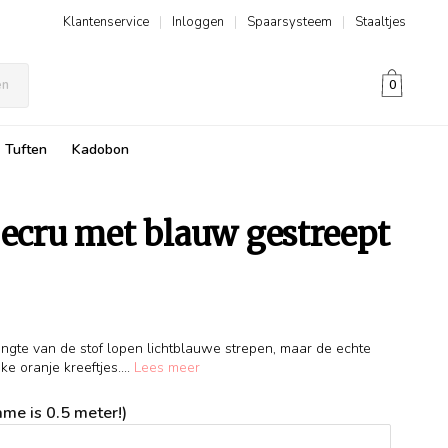
Klantenservice
|
Inloggen
|
Spaarsysteem
|
Staaltjes
en
0
Tuften
Kadobon
 ecru met blauw gestreept
engte van de stof lopen lichtblauwe strepen, maar de echte
ke oranje kreeftjes....
Lees meer
me is 0.5 meter!)