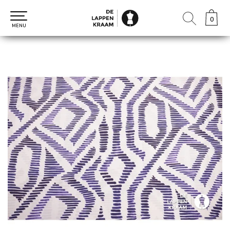
0
0
MENU