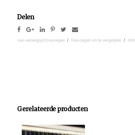
Delen
Aan verlanglijst toevoegen
/
Toevoegen om te vergelijken
/
Afd
Gerelateerde producten