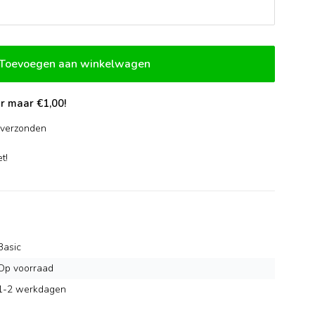
Toevoegen aan winkelwagen
r maar €1,00!
verzonden
-
t!
Basic
Op voorraad
1-2 werkdagen