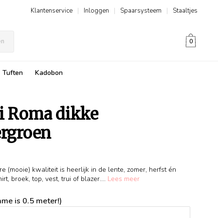
Klantenservice
|
Inloggen
|
Spaarsysteem
|
Staaltjes
en
0
Tuften
Kadobon
di Roma dikke
ergroen
(mooie) kwaliteit is heerlijk in de lente, zomer, herfst én
rt, broek, top, vest, trui of blazer....
Lees meer
me is 0.5 meter!)