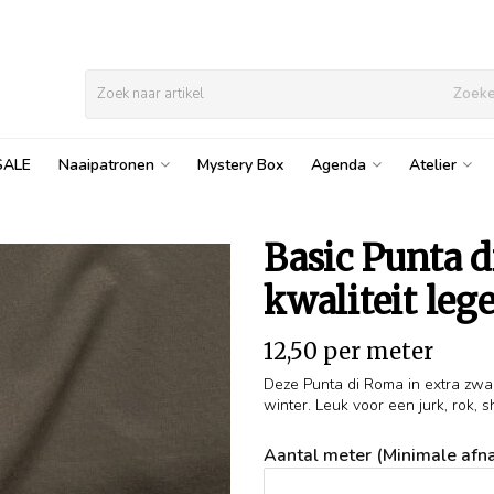
Zoek
SALE
Naaipatronen
Mystery Box
Agenda
Atelier
Basic Punta 
kwaliteit leg
12,50 per meter
Deze Punta di Roma in extra zware 
winter. Leuk voor een jurk, rok, shi
Aantal meter (Minimale afna