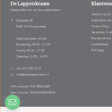
De Lappenkraam
Klantens
Modestoffen om van te watertanden!
Welkom bij De
Algemene voo
Slibbroek 42
Privacy Policy
5081 NS Hilvarenbeek
Verzenden & re
Klantenservice
Openingstijden winkel:
Cookiebeleid
Donderdag 09:00 - 17:00
RSS-feed
Vrijdag 09:00 - 17:00
Zaterdag 10:00 - 16:00
+31 013 505 3125
info@delappenkraam.nl
KVK nummer: KVK 99002965
btw-nummer: NL005366843B24