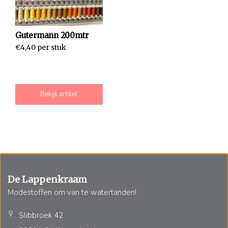
Gutermann 200mtr
€4,40 per stuk
Bekijk artikel
De Lappenkraam
Modestoffen om van te watertanden!
Slibbroek 42