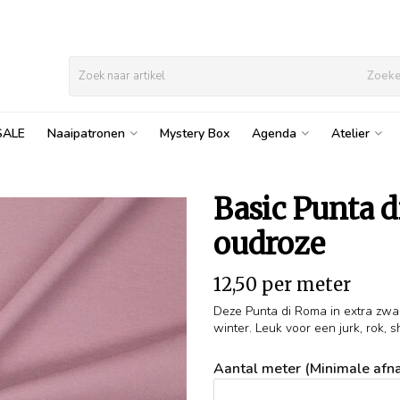
Zoek
SALE
Naaipatronen
Mystery Box
Agenda
Atelier
Basic Punta d
oudroze
12,50 per meter
Deze Punta di Roma in extra zware 
winter. Leuk voor een jurk, rok, shi
Aantal meter (Minimale afna