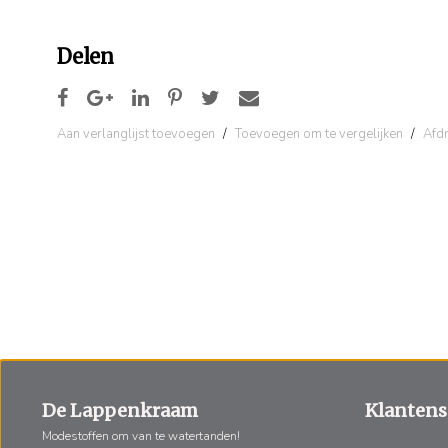
Delen
Aan verlanglijst toevoegen
/
Toevoegen om te vergelijken
/
Afd
De Lappenkraam
Klantens
Modestoffen om van te watertanden!