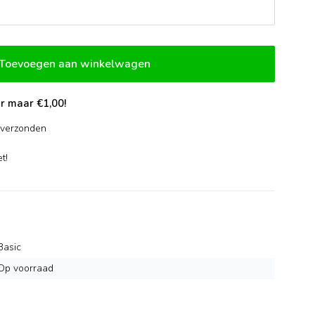
Toevoegen aan winkelwagen
r maar €1,00!
verzonden
-
t!
Basic
Op voorraad