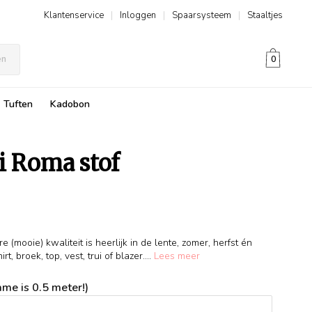
Klantenservice
|
Inloggen
|
Spaarsysteem
|
Staaltjes
en
0
Tuften
Kadobon
i Roma stof
(mooie) kwaliteit is heerlijk in de lente, zomer, herfst én
rt, broek, top, vest, trui of blazer....
Lees meer
me is 0.5 meter!)