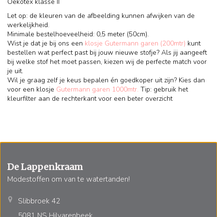
Oekotex klasse II
Let op: de kleuren van de afbeelding kunnen afwijken van de
werkelijkheid.
Minimale bestelhoeveelheid: 0,5 meter (50cm).
Wist je dat je bij ons een
klosje Gutermann garen (200mtr)
kunt
bestellen wat perfect past bij jouw nieuwe stofje? Als jij aangeeft
bij welke stof het moet passen, kiezen wij de perfecte match voor
je uit.
Wil je graag zelf je keus bepalen én goedkoper uit zijn? Kies dan
voor een klosje
Gutermann garen 1000mtr.
Tip: gebruik het
kleurfilter aan de rechterkant voor een beter overzicht
De Lappenkraam
Modestoffen om van te watertanden!
Slibbroek 42
5081 NS Hilvarenbeek