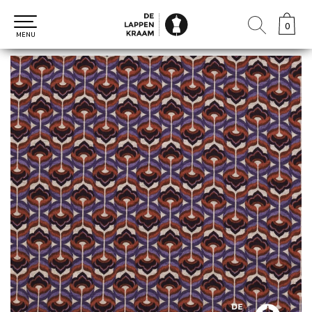
0
0
MENU