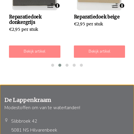
Reparatiedoek
Reparatiedoek beige
donkergrijs
€2,95 per stuk
€2,95 per stuk
Bekijk artikel
Bekijk artikel
De Lappenkraam
Modestoffen om van te watertanden!
Slibbroek 42
5081 NS Hilvarenbeek