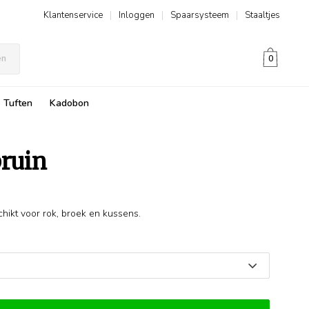
Klantenservice
|
Inloggen
|
Spaarsysteem
|
Staaltjes
en
0
Tuften
Kadobon
bruin
schikt voor rok, broek en kussens.