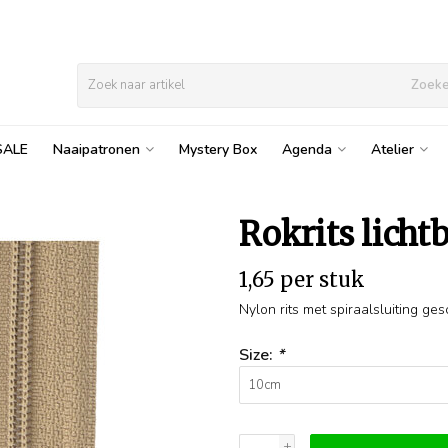
Zoek
SALE
Naaipatronen
Mystery Box
Agenda
Atelier
Rokrits licht
1,65 per stuk
Nylon rits met spiraalsluiting ge
Size:
*
+