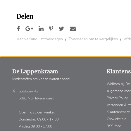
Delen
Aan verlanglijst toevoegen
/
Toevoegen om te vergelijken
/
Afd
De Lappenkraam
Klantens
Modestoffen om van te watertanden!
Welkom bij De
Algemene voo
Slibbroek 42
Privacy Policy
5081 NS Hilvarenbeek
Verzenden & re
Klantenservice
Openingstijden winkel:
Cookiebeleid
Donderdag 09:00 - 17:00
RSS-feed
Vrijdag 09:00 - 17:00