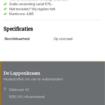
Gratis verzending vanaf €75,-
Niet tevreden? Wij regelen het!
Klantscore: 4,8/5
Specificaties
Beschikbaarheid:
Op voorraad
De Lappenkraam
Modestoffen om van te watertanden!
Slibbroek 42
5081 NS Hilvarenbeek